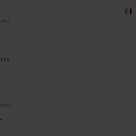
 para
 que
antos
su