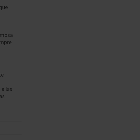
 que
ermosa
empre
te
 a las
as