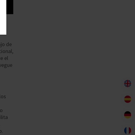
ajo de
cional,
e el
avegue
los
lo
lita
.
o.