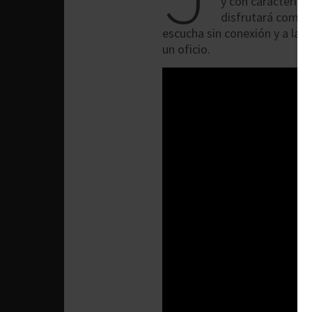
y con característ
disfrutará como n
escucha sin conexión y a las
un oficio.