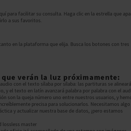
uí para facilitar su consulta. Haga clic en la estrella que ap
rlo a sus favoritos.
canto en la plataforma que elija. Busca los botones con tres
 que verán la luz próximamente:
audio con el texto sílaba por sílaba: las partituras se alinear
, y el texto en latín avanzará palabra por palabra con el aud
ción son la queja número uno entre nuestros usuarios, y hem
ncreíblemente precisa para solucionarlos. Necesitamos algo
áctica y actualizar nuestra base de datos, ¡pero estamos
d lossless master
 Cada oficio irá acompañado de una estampa con imágenes