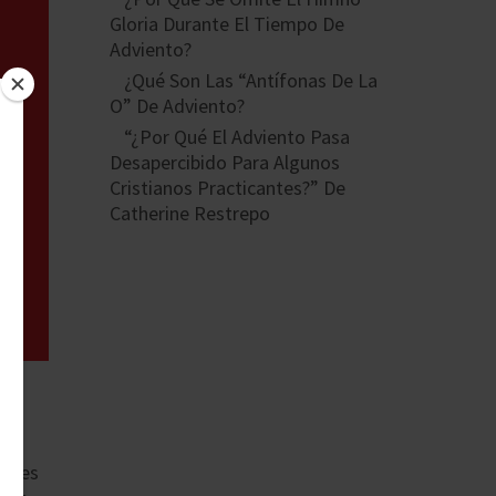
Gloria Durante El Tiempo De
Adviento?
¿Qué Son Las “Antífonas De La
O” De Adviento?
“¿Por Qué El Adviento Pasa
Desapercibido Para Algunos
Cristianos Practicantes?” De
Catherine Restrepo
dades