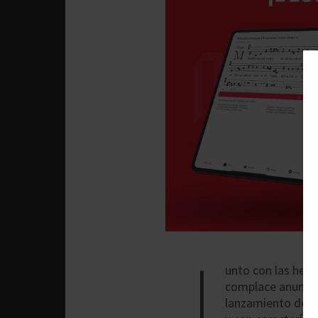
J
unto con las her
complace anuncia
lanzamiento de n