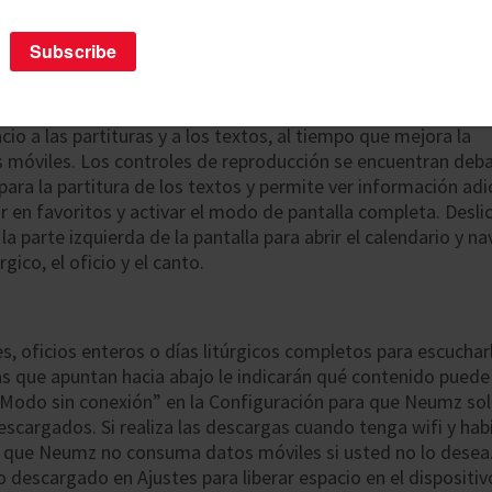
uario
ano tiene un nuevo hogar. Esperamos que disfrute del nuevo
o a las partituras y a los textos, al tiempo que mejora la
os móviles. Los controles de reproducción se encuentran deb
epara la partitura de los textos y permite ver información adi
r en favoritos y activar el modo de pantalla completa. Deslic
a parte izquierda de la pantalla para abrir el calendario y n
rgico, el oficio y el canto.
s, oficios enteros o días litúrgicos completos para escuchar
jas que apuntan hacia abajo le indicarán qué contenido puede
 “Modo sin conexión” en la Configuración para que Neumz so
scargados. Si realiza las descargas cuando tenga wifi y habi
e que Neumz no consuma datos móviles si usted no lo desea
 descargado en Ajustes para liberar espacio en el dispositiv